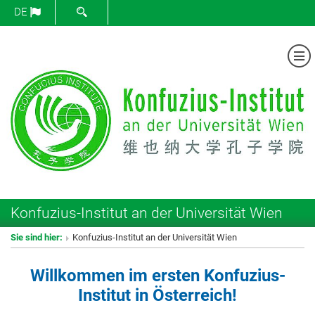
SUCHFORMULAR ÖFFNEN
DE
Me
Konfuzius-Institut an der Universität Wien
Sie sind hier:
Konfuzius-Institut an der Universität Wien
Willkommen im ersten Konfuzius-
Institut in Österreich!