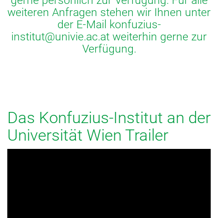
gerne persönlich zur Verfügung. Für alle
weiteren Anfragen stehen wir Ihnen unter
der E-Mail
konfuzius-
institut
@
univie.ac.at
weiterhin gerne zur
Verfügung.
Das Konfuzius-Institut an der
Universität Wien Trailer