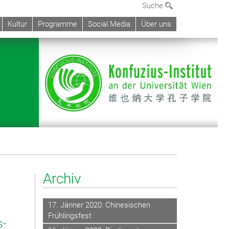
Suche
Kultur
Programme
Social Media
Über uns
Archiv
17. Jänner 2020: Chinesischen
Frühlingsfest
s-