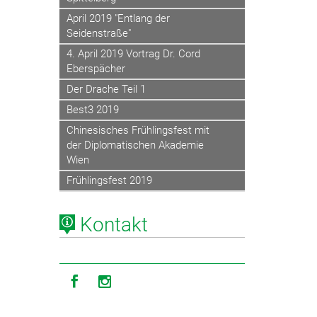
April 2019 "Entlang der
Seidenstraße"
4. April 2019 Vortrag Dr. Cord
Eberspächer
Der Drache Teil 1
Best3 2019
Chinesisches Frühlingsfest mit
der Diplomatischen Akademie
Wien
Frühlingsfest 2019
Kontakt
Icon facebook
Icon instagram