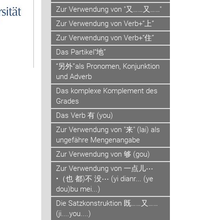
Zur Verwendung von "又……又……"
Zur Verwendung von Verb+“上”
Zur Verwendung von Verb+“住”
Das Partikel“地”
“另外”als Pronomen, Konjunktion
und Adverb
Das komplexe Komplement des
Grades
Das Verb 有 (you)
Zur Verwendung von "来" (lai) als
ungefähre Mengenangabe
Zur Verwendung von 够 (gou)
Zur Verwendung von 一点儿⋯
•（也 都)不 没⋯ (yi dianr... (ye
dou)bu mei...)
Die Satzkonstruktion 既……又……
(ji....you....)