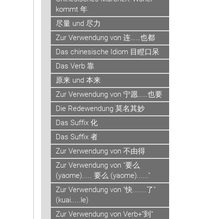
kommt 年
尽量 und 尽力
Zur Verwendung von 连……也都
Das chinesische Idiom 目瞪口呆
Das Verb 靠
原来 und 本来
Zur Verwendung von 宁愿……也要
Die Redewendung 莫名其妙
Das Suffix 化
Das Suffix 者
Zur Verwendung von 不由得
Zur Verwendung von "要么
(yaome)..... 要么 (yaome)......"
Zur Verwendung von "快.......了"
(kuai.....le)
Zur Verwendung von Verb+“到"