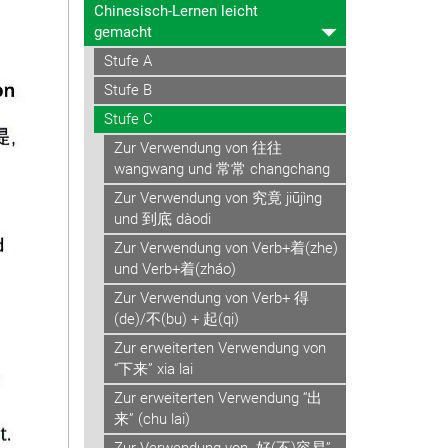
Chinesisch-Lernen leicht
gemacht
Stufe A
Stufe B
Stufe C
Zur Verwendung von 往往
wangwang und 常常 changchang
Zur Verwendung von 究竟 jiūjìng
und 到底 dàodi
Zur Verwendung von Verb+着(zhe)
und Verb+着(zháo)
Zur Verwendung von Verb+ 得
(de)/不(bu) + 起(qi)
Zur erweiterten Verwendung von
“下来” xia lai
Zur erweiterten Verwendung “出
来” (chu lai)