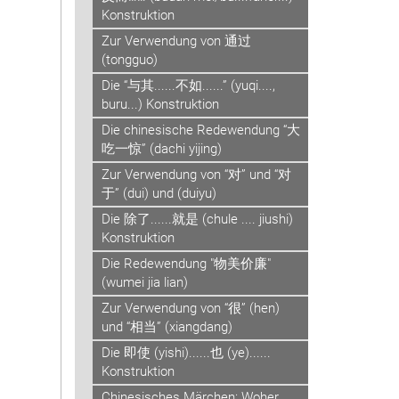
Konstruktion
Zur Verwendung von 通过
(tongguo)
Die “与其......不如......” (yuqi....,
buru...) Konstruktion
Die chinesische Redewendung “大
吃一惊” (dachi yijing)
Zur Verwendung von “对” und “对
于” (dui) und (duiyu)
Die 除了......就是 (chule .... jiushi)
Konstruktion
Die Redewendung "物美价廉"
(wumei jia lian)
Zur Verwendung von “很” (hen)
und “相当” (xiangdang)
Die 即使 (yishi)......也 (ye)......
Konstruktion
Chinesisches Märchen: Woher