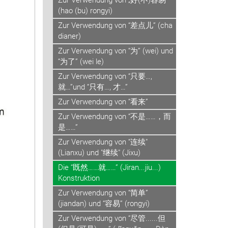
Zur Verwendung von „好(不)容易”
(hao (bu) rongyi)
Zur Verwendung von “差点儿” (cha
dianer)
Zur Verwendung von “为” (wei) und
“为了” (wei le)
Zur Verwendung von “只要…,
就…”und “只有…, 才…”
Zur Verwendung von “看来”
Zur Verwendung von “不是……，而
是……”
Zur Verwendung von “连续"
(Lianxu) und "继续" (Jixu)
Die “既然……就……” (Jiran...jiu...)
Konstruktion
Zur Verwendung von “简单”
(jiandan) und “容易” (rongyi)
Zur Verwendung von “尽管......但