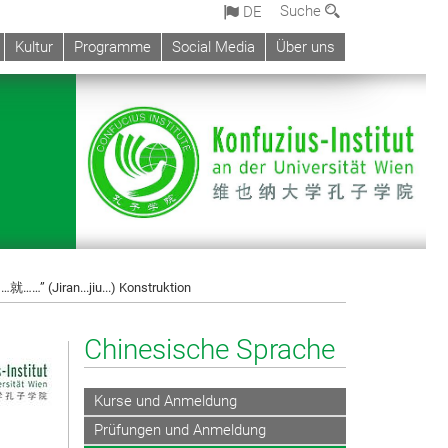
Suche
DE
Kultur
Programme
Social Media
Über uns
……” (Jiran...jiu...) Konstruktion
Chinesische Sprache
Kurse und Anmeldung
Prüfungen und Anmeldung