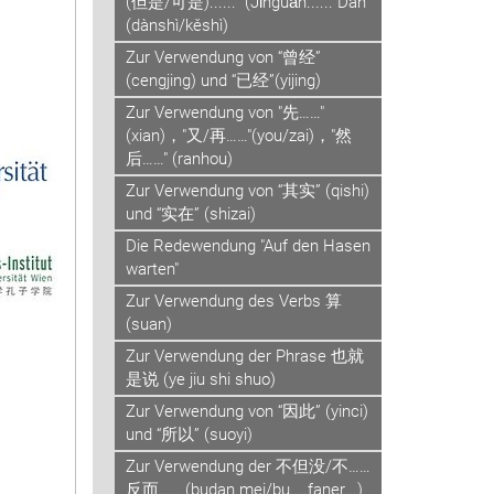
(但是/可是)......” (Jǐnguǎn...... Dàn
(dànshì/kěshì)
Zur Verwendung von “曾经”
(cengjing) und “已经”(yijing)
Zur Verwendung von "先……"
(xian)，"又/再……"(you/zai)，"然
后……" (ranhou)
Zur Verwendung von “其实” (qishi)
und “实在” (shizai)
Die Redewendung "Auf den Hasen
warten"
Zur Verwendung des Verbs 算
(suan)
Zur Verwendung der Phrase 也就
是说 (ye jiu shi shuo)
Zur Verwendung von “因此” (yinci)
und “所以” (suoyi)
Zur Verwendung der 不但没/不……
反而…… (budan mei/bu....faner...)