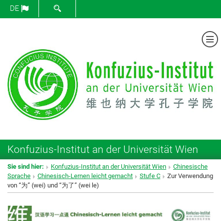
SUCHFORMULAR ÖFFNEN
DE
Me
Konfuzius-Institut an der Universität Wien
Sie sind hier:
Konfuzius-Institut an der Universität Wien
Chinesische
Sprache
Chinesisch-Lernen leicht gemacht
Stufe C
Zur Verwendung
von “为” (wei) und “为了” (wei le)