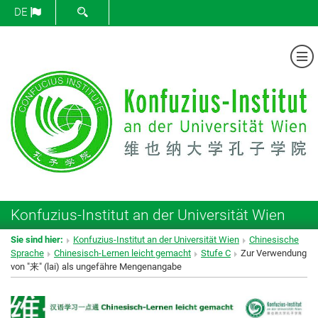
SUCHFORMULAR ÖFFNEN
DE
Me
Konfuzius-Institut an der Universität Wien
Sie sind hier:
Konfuzius-Institut an der Universität Wien
Chinesische
Sprache
Chinesisch-Lernen leicht gemacht
Stufe C
Zur Verwendung
von "来" (lai) als ungefähre Mengenangabe