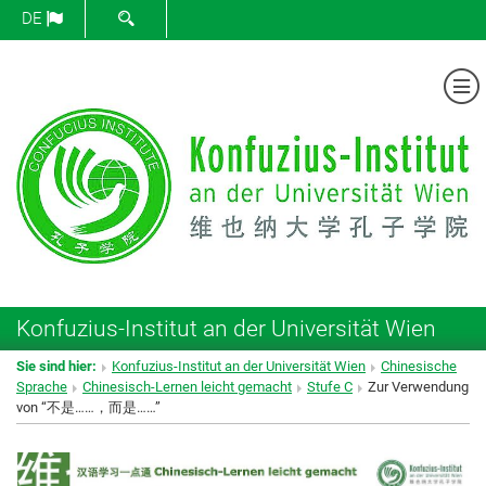
SUCHFORMULAR ÖFFNEN
DE
Me
Konfuzius-Institut an der Universität Wien
Sie sind hier:
Konfuzius-Institut an der Universität Wien
Chinesische
Sprache
Chinesisch-Lernen leicht gemacht
Stufe C
Zur Verwendung
von “不是……，而是……”