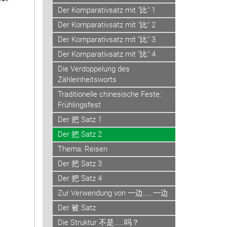
Der Komparativsatz mit "比" 1
Der Komparativsatz mit "比" 2
Der Komparativsatz mit "比" 3
Der Komparativsatz mit "比" 4
Die Verdoppelung des
Zähleinheitsworts
Traditionelle chinesische Feste:
Frühlingsfest
Der 把 Satz 1
Der 把 Satz 2
Thema: Reisen
Der 把 Satz 3
Der 把 Satz 4
Zur Verwendung von 一边……一边
Der 被 Satz
Die Struktur 不是……吗？