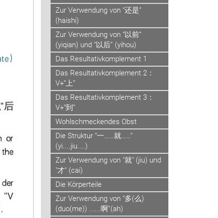
Zur Verwendung von “还是”
(haishi)
Zur Verwendung von “以前”
(yiqian) und “以后” (yihou)
Das Resultativkomplement 1
Das Resultativkomplement 2：
V+“上”
Das Resultativkomplement 3：
V+“到”
Wohlschmeckendes Obst
Die Struktur “一……就……”
(yi....jiu....)
Zur Verwendung von "就" (jiu) und
"才" (cai)
Die Körperteile
Zur Verwendung von “多(么)
(duo(me)) ......啊”(ah)