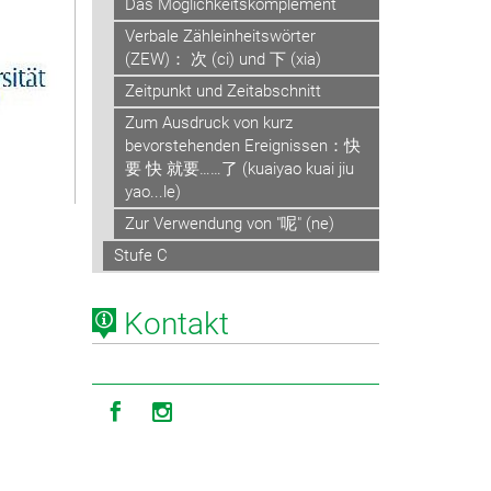
Das Möglichkeitskomplement
Verbale Zähleinheitswörter
(ZEW)： 次 (ci) und 下 (xia)
Zeitpunkt und Zeitabschnitt
Zum Ausdruck von kurz
bevorstehenden Ereignissen：快
要 快 就要……了 (kuaiyao kuai jiu
yao...le)
Zur Verwendung von "呢" (ne)
Stufe C
Kontakt
Icon facebook
Icon instagram