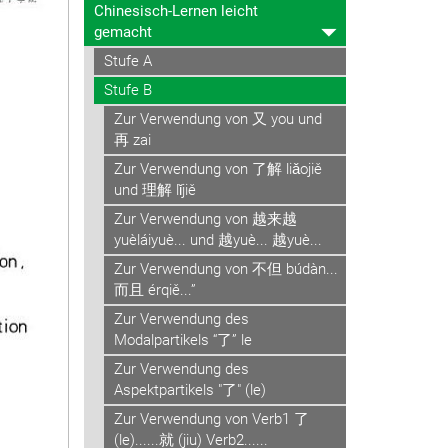
Chinesisch-Lernen leicht
gemacht
Stufe A
Stufe B
Zur Verwendung von 又 you und
再 zai
Zur Verwendung von 了解 liǎojiě
und 理解 lǐjiě
Zur Verwendung von 越来越
yuèláiyuè... und 越yuè... 越yuè...
Zur Verwendung von 不但 búdàn...
而且 érqiě...”
Zur Verwendung des
Modalpartikels “了” le
Zur Verwendung des
Aspektpartikels "了" (le)
Zur Verwendung von Verb1 了
(le)......就 (jiu) Verb2......