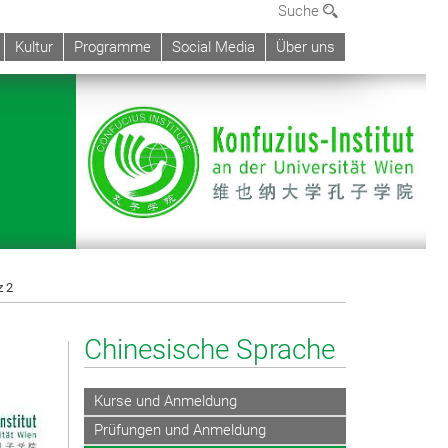
Suche
Kultur
Programme
Social Media
Über uns
z 2
Chinesische Sprache
Kurse und Anmeldung
Prüfungen und Anmeldung