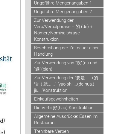
Ungefähre Mengenangaben 1
Ungefähre Mengenangaben 2
Zur Verwendung der
Verb/Verbalphrase + 的 (de) +
Nomen/Nominalphrase
Konstruktion
Beschreibung der Zeitdauer einer
Handlung
Zur Verwendung von “次”(ci) und
“遍”(bian)
Zur Verwendung der “要是......(的
话, ) 就......” "yao shi....(de hua,)
jiu..."Konstruktion
Einkaufsgewohnheiten
Die Verb+好(hao) Konstruktion
Allgemeine Ausdrücke: Essen im
Restaurant
Trennbare Verben