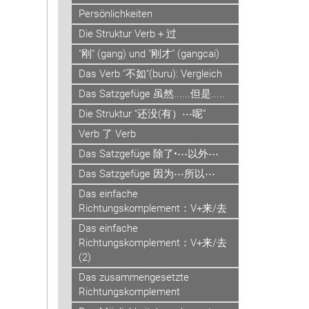
Persönlichkeiten
Die Struktur Verb + 过
"刚" (gang) und "刚才" (gangcai)
Das Verb "不如"(buru): Vergleich
Das Satzgefüge 虽然......但是.....
Die Struktur “还没(有）⋯呢”
Verb 了 Verb
Das Satzgefüge 除了•⋯以外⋯
Das Satzgefüge 因为⋯所以⋯
Das einfache
Richtungskomplement：V+来/去
Das einfache
Richtungskomplement：V+来/去
(2)
Das zusammengesetzte
Richtungskomplement