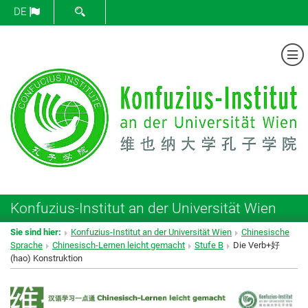
SUCHFORMULAR ÖFFNEN
DE
Me
Konfuzius-Institut an der Universität Wien
Sie sind hier:
Konfuzius-Institut an der Universität Wien
Chinesische
Sprache
Chinesisch-Lernen leicht gemacht
Stufe B
Die Verb+好
(hao) Konstruktion