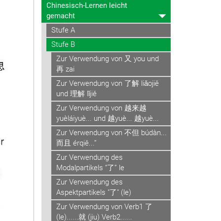
Chinesisch-Lernen leicht
gemacht
Stufe A
Stufe B
Zur Verwendung von 又 you und
再 zai
Zur Verwendung von 了解 liǎojiě
und 理解 lǐjiě
Zur Verwendung von 越来越
yuèláiyuè... und 越yuè... 越yuè...
Zur Verwendung von 不但 búdàn...
而且 érqiě...”
Zur Verwendung des
Modalpartikels “了” le
Zur Verwendung des
Aspektpartikels "了" (le)
Zur Verwendung von Verb1 了
(le)......就 (jiu) Verb2......