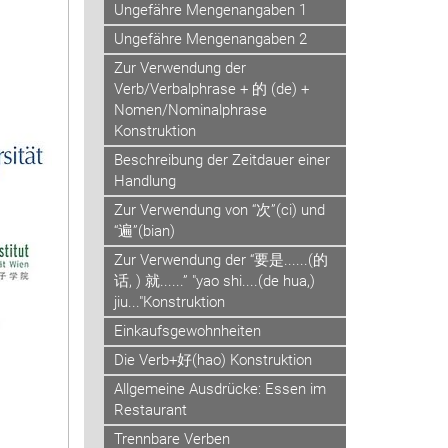
Ungefähre Mengenangaben 1
Ungefähre Mengenangaben 2
Zur Verwendung der
Verb/Verbalphrase + 的 (de) +
Nomen/Nominalphrase
Konstruktion
Beschreibung der Zeitdauer einer
Handlung
Zur Verwendung von “次”(ci) und
“遍”(bian)
Zur Verwendung der “要是......(的
话, ) 就......” "yao shi....(de hua,)
jiu..."Konstruktion
Einkaufsgewohnheiten
Die Verb+好(hao) Konstruktion
Allgemeine Ausdrücke: Essen im
Restaurant
Trennbare Verben