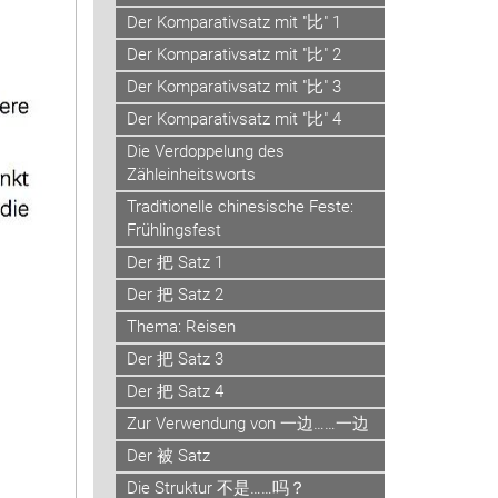
Der Komparativsatz mit "比" 1
Der Komparativsatz mit "比" 2
Der Komparativsatz mit "比" 3
Der Komparativsatz mit "比" 4
Die Verdoppelung des
Zähleinheitsworts
Traditionelle chinesische Feste:
Frühlingsfest
Der 把 Satz 1
Der 把 Satz 2
Thema: Reisen
Der 把 Satz 3
Der 把 Satz 4
Zur Verwendung von 一边……一边
Der 被 Satz
Die Struktur 不是……吗？