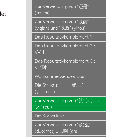
Zur Verwendung von “还是”
(haishi)
Zur Verwendung von “以前”
(yiqian) und “以后” (yihou)
Das Resultativkomplement 1
Das Resultativkomplement 2：
V+“上”
Das Resultativkomplement 3：
V+“到”
Wohlschmeckendes Obst
Die Struktur “一……就……”
(yi....jiu....)
Zur Verwendung von "就" (jiu) und
"才" (cai)
Die Körperteile
Zur Verwendung von “多(么)
(duo(me)) ......啊”(ah)