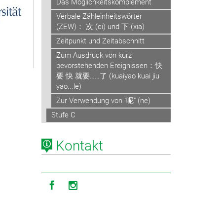
Das Möglichkeitskomplement
Verbale Zähleinheitswörter
(ZEW)： 次 (ci) und 下 (xia)
Zeitpunkt und Zeitabschnitt
Zum Ausdruck von kurz
bevorstehenden Ereignissen：快
要 快 就要……了 (kuaiyao kuai jiu
yao...le)
Zur Verwendung von "呢" (ne)
Stufe C
Kontakt
Icon facebook
Icon instagram