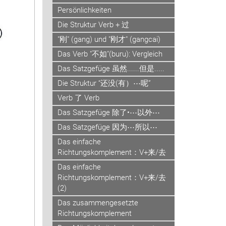
Persönlichkeiten
Die Struktur Verb + 过
"刚" (gang) und "刚才" (gangcai)
Das Verb "不如"(buru): Vergleich
Das Satzgefüge 虽然......但是.....
Die Struktur “还没(有）⋯呢”
Verb 了 Verb
Das Satzgefüge 除了•⋯以外⋯
Das Satzgefüge 因为⋯所以⋯
Das einfache
Richtungskomplement：V+来/去
Das einfache
Richtungskomplement：V+来/去
(2)
Das zusammengesetzte
Richtungskomplement