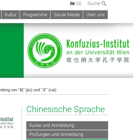
Suche
DE
Kultur
Programme
Social Media
Über uns
dung von "就" (jiu) und "才" (cai)
Chinesische Sprache
Kurse und Anmeldung
Prüfungen und Anmeldung