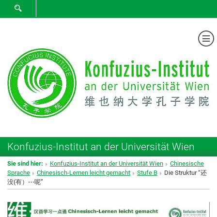
SUCHFORMULAR ÖFFNEN
Me
Konfuzius-Institut an der Universität Wien
Sie sind hier:
Konfuzius-Institut an der Universität Wien
Chinesische
Sprache
Chinesisch-Lernen leicht gemacht
Stufe B
Die Struktur “还
没(有）⋯呢”